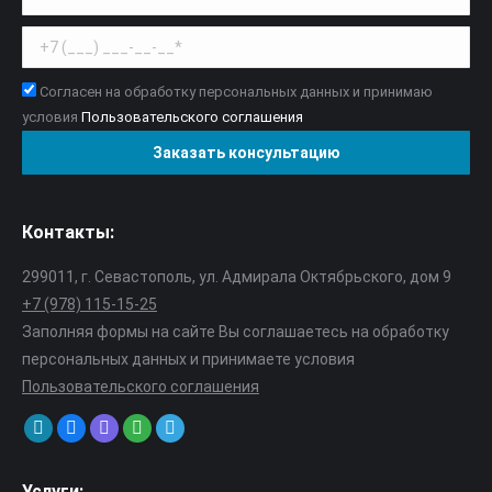
Согласен на обработку персональных данных и принимаю
условия
Пользовательского соглашения
Контакты:
299011, г. Севастополь, ул. Адмирала Октябрьского, дом 9
+7 (978) 115-15-25
Заполняя формы на сайте Вы соглашаетесь на обработку
персональных данных и принимаете условия
Пользовательского соглашения
Find us on:
Mail
VK
Viber
Whatsapp
Telegram
page
page
page
page
page
Услуги: