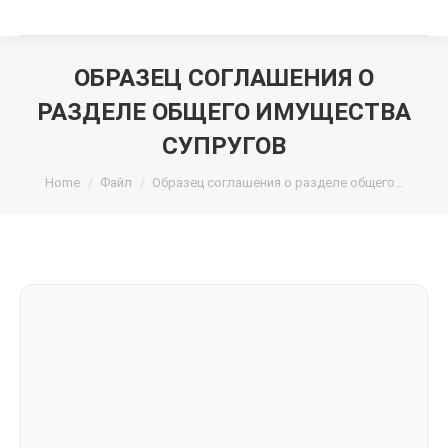
ОБРАЗЕЦ СОГЛАШЕНИЯ О
РАЗДЕЛЕ ОБЩЕГО ИМУЩЕСТВА
СУПРУГОВ
You are here:
Home
Файл
Образец соглашения о разделе общего…