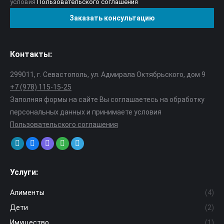
условия
Пользовательского соглашения
Контакты:
299011, г. Севастополь, ул. Адмирала Октябрьского, дом 9
+7 (978) 115-15-25
Заполняя формы на сайте Вы соглашаетесь на обработку
персональных данных и принимаете условия
Пользовательского соглашения
Find us on:
Mail
VK
Viber
Whatsapp
Telegram
page
page
page
page
page
Услуги:
opens
opens
opens
opens
opens
in
in
in
in
in
Алименты
(4)
new
new
new
new
new
Дети
(2)
window
window
window
window
window
Имущество
(1)