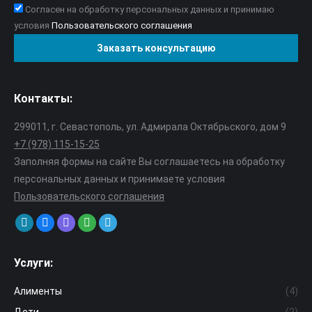
Согласен на обработку персональных данных и принимаю
условия
Пользовательского соглашения
Контакты:
299011, г. Севастополь, ул. Адмирала Октябрьского, дом 9
+7 (978) 115-15-25
Заполняя формы на сайте Вы соглашаетесь на обработку
персональных данных и принимаете условия
Пользовательского соглашения
Find us on:
Mail
VK
Viber
Whatsapp
Telegram
page
page
page
page
page
Услуги:
opens
opens
opens
opens
opens
in
in
in
in
in
Алименты
(4)
new
new
new
new
new