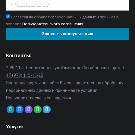
Согласен на обработку персональных данных и принимаю
условия
Пользовательского соглашения
Контакты:
299011, г. Севастополь, ул. Адмирала Октябрьского, дом 9
+7 (978) 115-15-25
Заполняя формы на сайте Вы соглашаетесь на обработку
персональных данных и принимаете условия
Пользовательского соглашения
Find us on:
Mail
VK
Viber
Whatsapp
Telegram
page
page
page
page
page
Услуги:
opens
opens
opens
opens
opens