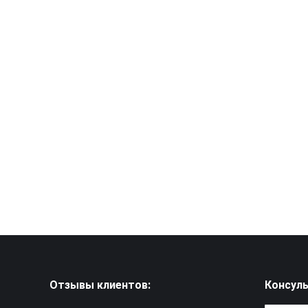
Республике Крым
Развод
By
Владимир Бабушкин
07.10.2019
Задача: расторгнуть брак через суд в
Республике Крым Основания: супруг
отказывается явиться в ЗАГС Срок
исполнения: 2 месяца 3 дня Результат: брак
был расторгнут без участия клиента
Ознакомиться
Отзывы клиентов:
Консуль