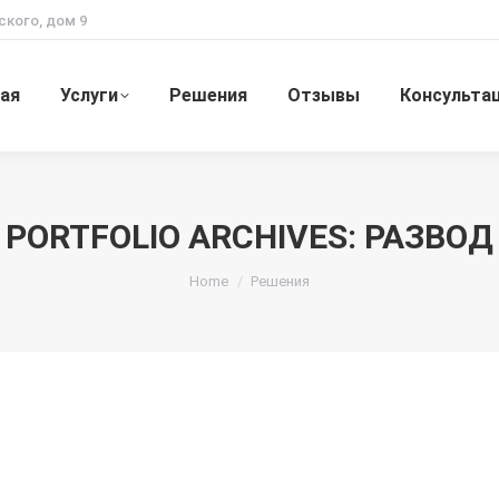
ского, дом 9
ная
Услуги
Решения
Отзывы
Консульта
PORTFOLIO ARCHIVES:
РАЗВОД
You are here:
Home
Решения